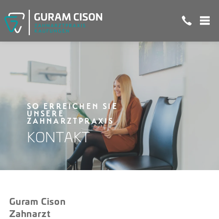
SO ERREICHEN SIE
UNSERE
ZAHNARZTPRAXIS
KONTAKT
Guram Cison
Zahnarzt